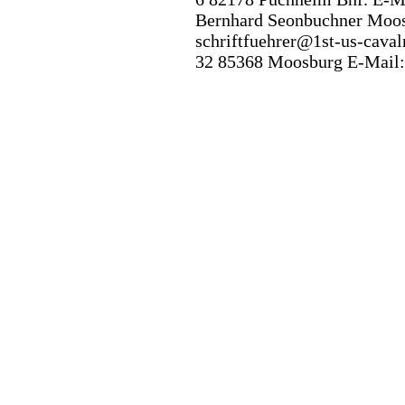
Bernhard Seonbuchner
Moos
schriftfuehrer@1st-us-caval
32
85368 Moosburg
E-Mail: