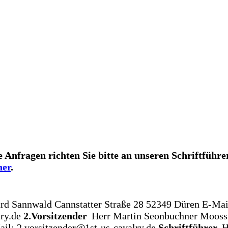
e Anfragen richten Sie bitte an unseren Schriftführe
ner
.
ard Sannwald
Cannstatter Straße 28
52349 Düren
E-Mai
ry.de
2.Vorsitzender
Herr Martin Seonbuchner
Mooss
il: 2.vorsitzender@1st-us-cavalry.de
Schriftführer
H