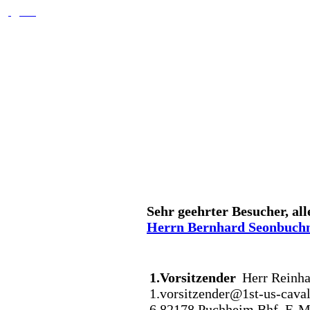
Sehr geehrter Besucher, all
Herrn Bernhard Seonbuch
1.Vorsitzender
Herr Reinh
1.vorsitzender@1st-us-caval
6
82178 Puchheim Bhf.
E-Ma